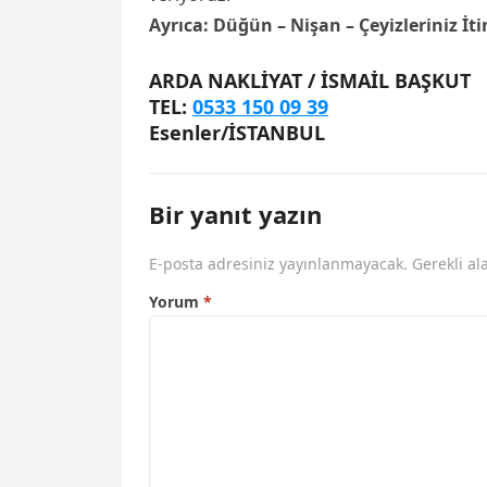
Ayrıca: Düğün – Nişan – Çeyizleriniz İtin
ARDA NAKLİYAT / İSMAİL BAŞKUT
TEL:
0533 150 09 39
Esenler/İSTANBUL
Bir yanıt yazın
E-posta adresiniz yayınlanmayacak.
Gerekli al
Yorum
*