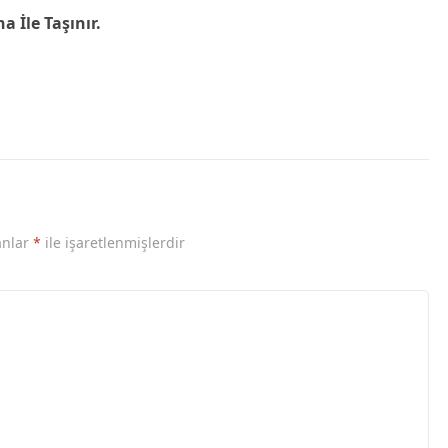
a İle Taşınır.
anlar
*
ile işaretlenmişlerdir