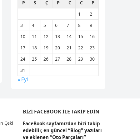
P
S
Ç
P
C
C
P
1
2
3
4
5
6
7
8
9
10
11
12
13
14
15
16
17
18
19
20
21
22
23
24
25
26
27
28
29
30
31
« Eyl
BIZI FACEBOOK İLE TAKIP EDIN
n Çeki
FaceBook sayfamızdan bizi takip
edebilir, en güncel “Blog” yazıları
ve eklenen “Oto Parçaları”