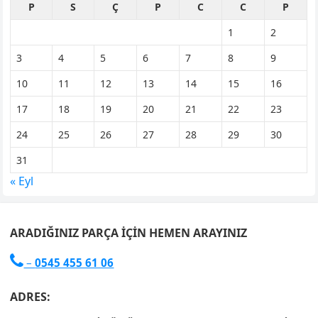
P
S
Ç
P
C
C
P
1
2
3
4
5
6
7
8
9
10
11
12
13
14
15
16
17
18
19
20
21
22
23
24
25
26
27
28
29
30
31
« Eyl
ARADIĞINIZ PARÇA İÇIN HEMEN ARAYINIZ

–
0545 455 61 06
ADRES: