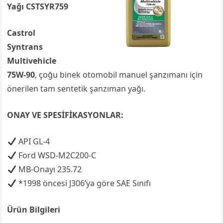
Yağı CSTSYR759
Castrol
Syntrans
Multivehicle
75W-90
, çoğu binek otomobil manuel şanzımanı için
önerilen tam sentetik şanzıman yağı.
ONAY VE SPESİFİKASYONLAR:
API GL-4
Ford WSD-M2C200-C
MB-Onayı 235.72
*1998 öncesi J306’ya göre SAE Sınıfı
Ürün Bilgileri