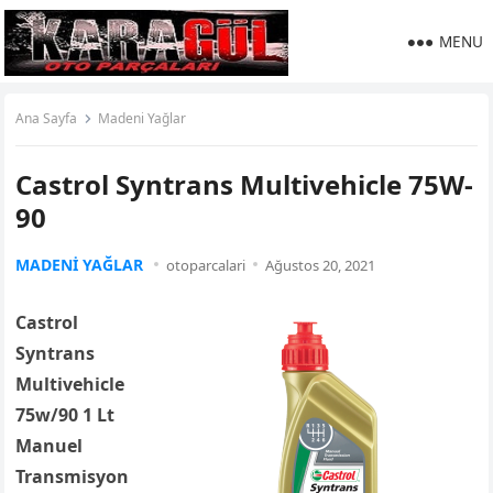
MENU
Ana Sayfa
Madeni Yağlar
Castrol Syntrans Multivehicle 75W-
90
MADENI YAĞLAR
otoparcalari
Ağustos 20, 2021
Castrol
Syntrans
Multivehicle
75w/90 1 Lt
Manuel
Transmisyon