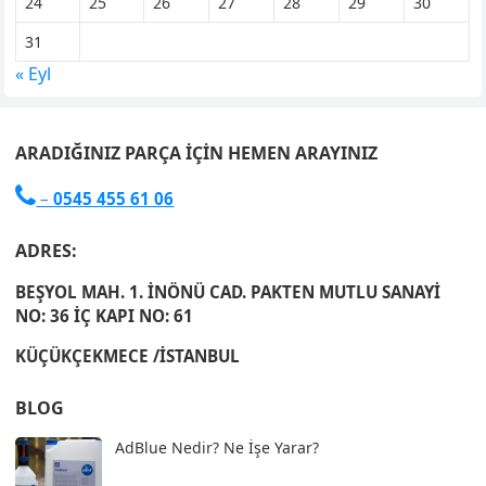
24
25
26
27
28
29
30
31
« Eyl
ARADIĞINIZ PARÇA İÇIN HEMEN ARAYINIZ

–
0545 455 61 06
ADRES:
BEŞYOL MAH. 1. İNÖNÜ CAD. PAKTEN MUTLU SANAYİ
NO: 36 İÇ KAPI NO: 61
KÜÇÜKÇEKMECE /İSTANBUL
BLOG
AdBlue Nedir? Ne İşe Yarar?