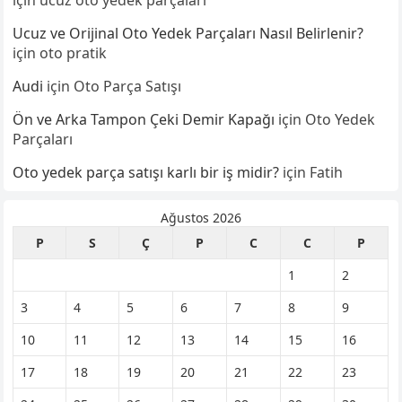
Ucuz ve Orijinal Oto Yedek Parçaları Nasıl Belirlenir?
için
oto pratik
Audi
için
Oto Parça Satışı
Ön ve Arka Tampon Çeki Demir Kapağı
için
Oto Yedek
Parçaları
Oto yedek parça satışı karlı bir iş midir?
için
Fatih
Ağustos 2026
P
S
Ç
P
C
C
P
1
2
3
4
5
6
7
8
9
10
11
12
13
14
15
16
17
18
19
20
21
22
23