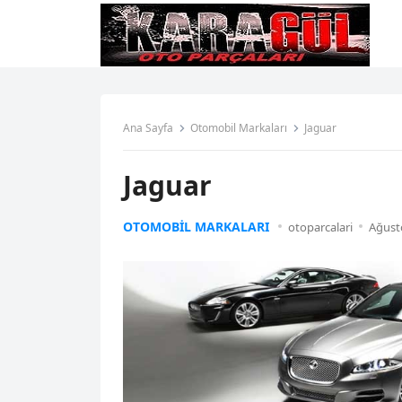
Ana Sayfa
Otomobil Markaları
Jaguar
Jaguar
OTOMOBIL MARKALARI
otoparcalari
Ağust