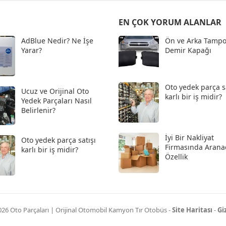
EN ÇOK YORUM ALANLAR
AdBlue Nedir? Ne İşe
Ön ve Arka Tampo
Yarar?
Demir Kapağı
Oto yedek parça s
Ucuz ve Orijinal Oto
karlı bir iş midir?
Yedek Parçaları Nasıl
Belirlenir?
İyi Bir Nakliyat
Oto yedek parça satışı
Firmasında Arana
karlı bir iş midir?
Özellik
026
Oto Parçaları | Orijinal Otomobil Kamyon Tır Otobüs
-
Site Haritası
-
Giz