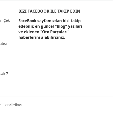
BIZI FACEBOOK İLE TAKIP EDIN
n Çeki
FaceBook sayfamızdan bizi takip
edebilir, en güncel “Blog” yazıları
ve eklenen “Oto Parçaları”
haberlerini alabilirsiniz.
atışı
cak 7
lilik Politikası