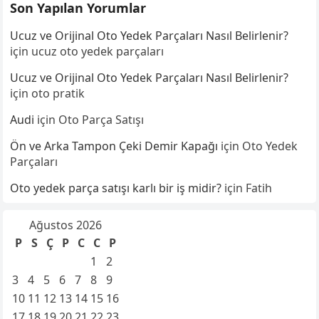
Son Yapılan Yorumlar
Ucuz ve Orijinal Oto Yedek Parçaları Nasıl Belirlenir?
için
ucuz oto yedek parçaları
Ucuz ve Orijinal Oto Yedek Parçaları Nasıl Belirlenir?
için
oto pratik
Audi
için
Oto Parça Satışı
Ön ve Arka Tampon Çeki Demir Kapağı
için
Oto Yedek
Parçaları
Oto yedek parça satışı karlı bir iş midir?
için
Fatih
Ağustos 2026
P
S
Ç
P
C
C
P
1
2
3
4
5
6
7
8
9
10
11
12
13
14
15
16
17
18
19
20
21
22
23