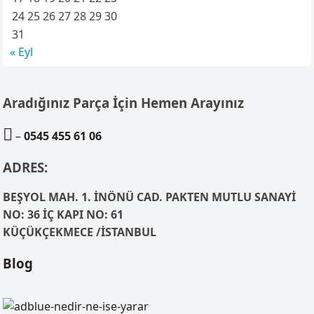
24
25
26
27
28
29
30
31
« Eyl
Aradığınız Parça İçin Hemen Arayınız

–
0545 455 61 06
ADRES:
BEŞYOL MAH. 1. İNÖNÜ CAD. PAKTEN MUTLU SANAYİ
NO: 36 İÇ KAPI NO: 61
KÜÇÜKÇEKMECE /İSTANBUL
Blog