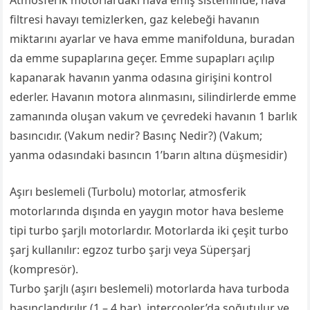
Atmosferik motorlardaki hava emiş sisteminde, hava
filtresi havayı temizlerken, gaz kelebeği havanın
miktarını ayarlar ve hava emme manifolduna, buradan
da emme supaplarına geçer. Emme supapları açılıp
kapanarak havanın yanma odasına girişini kontrol
ederler. Havanın motora alınmasını, silindirlerde emme
zamanında oluşan vakum ve çevredeki havanın 1 barlık
basıncıdır. (Vakum nedir? Basınç Nedir?) (Vakum;
yanma odasındaki basıncın 1’barın altına düşmesidir)
Aşırı beslemeli (Turbolu) motorlar, atmosferik
motorlarında dışında en yaygın motor hava besleme
tipi turbo şarjlı motorlardır. Motorlarda iki çeşit turbo
şarj kullanılır: egzoz turbo şarjı veya Süperşarj
(kompresör).
Turbo şarjlı (aşırı beslemeli) motorlarda hava turboda
basınçlandırılır (1 – 4 bar), intercooler’da soğutulur ve