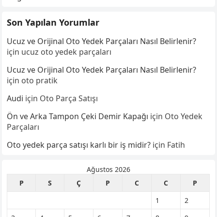
Son Yapılan Yorumlar
Ucuz ve Orijinal Oto Yedek Parçaları Nasıl Belirlenir?
için
ucuz oto yedek parçaları
Ucuz ve Orijinal Oto Yedek Parçaları Nasıl Belirlenir?
için
oto pratik
Audi
için
Oto Parça Satışı
Ön ve Arka Tampon Çeki Demir Kapağı
için
Oto Yedek
Parçaları
Oto yedek parça satışı karlı bir iş midir?
için
Fatih
Ağustos 2026
P
S
Ç
P
C
C
P
1
2