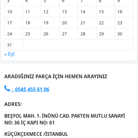
3
4
5
6
7
8
9
10
11
12
13
14
15
16
17
18
19
20
21
22
23
24
25
26
27
28
29
30
31
« Eyl
ARADIĞINIZ PARÇA İÇIN HEMEN ARAYINIZ

–
0545 455 61 06
ADRES:
BEŞYOL MAH. 1. İNÖNÜ CAD. PAKTEN MUTLU SANAYİ
NO: 36 İÇ KAPI NO: 61
KÜÇÜKÇEKMECE /İSTANBUL